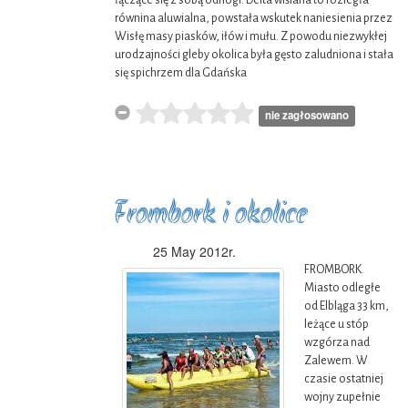
łączące się z sobą odnogi. Delta wiślana to rozległa
równina aluwialna, powstała wskutek naniesienia przez
Wisłę masy piasków, iłów i mułu. Z powodu niezwykłej
urodzajności gleby okolica była gęsto zaludniona i stała
się spichrzem dla Gdańska
nie zagłosowano
Frombork i okolice
25 May 2012r.
FROMBORK.
Miasto odległe
od Elbląga 33 km,
leżące u stóp
wzgórza nad
Zalewem. W
czasie ostatniej
wojny zupełnie