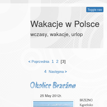
Toggle nav
Wakacje w Polsce
wczasy, wakacje, urlop
1
2
[3]
<
Poprzednia
4
Następna
>
Okolice Brzeźna
25 May 2012r.
BRZEŻNO.
Kąpielisko