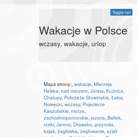
Toggle nav
Wakacje w Polsce
wczasy, wakacje, urlop
Mapa strony:
,
wakacje
,
Mierzeja
Helska
,
nad morzem
,
Jurata
,
Kuźnica
,
Chałupy
,
Pobrzeże Słowińskie
,
Łeba
,
Nowęcin
,
wczasy
,
Pojezierze
Kaszubskie
,
morze
,
zachodniopomorskie
,
jeziora
,
Bałtyk
,
rzeki
,
Jamno
,
Drawsko
,
przyroda
,
kajak
,
żaglówka
,
żeglowanie
,
szlali