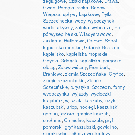
żeglugowe
,
Szlaki kajakowe
,
Drawa
,
Gwda
,
Parsęta
,
rzeka
,
Radew
,
Wieprza
,
spływy kajakowe
,
Pętla
Szczecinecka
,
wody
,
wypoczynek
,
woda
,
akywny
,
zatoka
,
wybrzeże
,
Hel
,
półwysep helski
,
Władysławowo
,
Jastarna
,
Hallerowo
,
Orłowo
,
Sopot
,
kąpieliska morskie
,
Gdańsk Brzeźno
,
kąpielisko
,
kąpieliska moprskie
,
Gdynia
,
Gdańsk
,
kąpieliska
,
pomorze
,
elbląg
,
Zalew wiślany
,
Frombork
,
Braniewo
,
ziemia Szczecińska
,
Gryfice
,
ziemie szczecinskie
,
Ziemie
Sczecińskie
,
turystyka
,
Szczecin
,
formy
wypoczynku
,
wyjazdy
,
wycieczki
,
krajobraz
,
w
,
szlaki
,
kaszuby
,
jezyk
kaszubski
,
urlop
,
noclegi
,
kaszubski
neptun
,
jezioro
,
granice kaszub
,
chełmno
,
Chmielno
,
kaszubi
,
gryf
pomorski
,
gryf kaszubski
,
gowidlino
,
sierakowice
,
miłoszewo
,
kartuzy
,