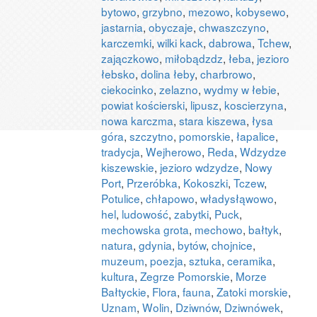
bytowo
,
grzybno
,
mezowo
,
kobysewo
,
jastarnia
,
obyczaje
,
chwaszczyno
,
karczemki
,
wilki kack
,
dabrowa
,
Tchew
,
zajączkowo
,
miłobądzdz
,
łeba
,
jezioro
łebsko
,
dolina łeby
,
charbrowo
,
ciekocinko
,
zelazno
,
wydmy w łebie
,
powiat kościerski
,
lipusz
,
koscierzyna
,
nowa karczma
,
stara kiszewa
,
łysa
góra
,
szczytno
,
pomorskie
,
łapalice
,
tradycja
,
Wejherowo
,
Reda
,
Wdzydze
kiszewskie
,
jezioro wdzydze
,
Nowy
Port
,
Przeróbka
,
Kokoszki
,
Tczew
,
Potulice
,
chłapowo
,
władysłąwowo
,
hel
,
ludowość
,
zabytki
,
Puck
,
mechowska grota
,
mechowo
,
bałtyk
,
natura
,
gdynia
,
bytów
,
chojnice
,
muzeum
,
poezja
,
sztuka
,
ceramika
,
kultura
,
Zegrze Pomorskie
,
Morze
Bałtyckie
,
Flora
,
fauna
,
Zatoki morskie
,
Uznam
,
Wolin
,
Dziwnów
,
Dziwnówek
,