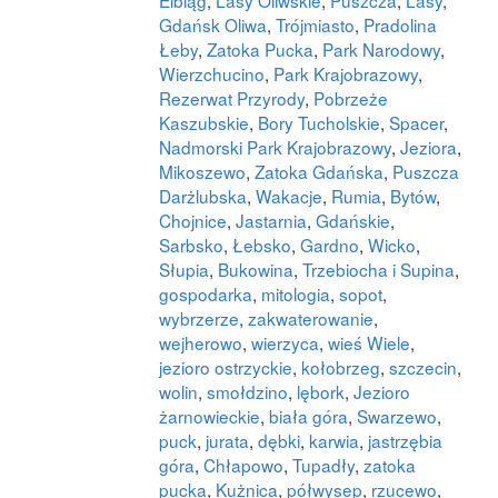
Gdańsk Oliwa
,
Trójmiasto
,
Pradolina
Łeby
,
Zatoka Pucka
,
Park Narodowy
,
Wierzchucino
,
Park Krajobrazowy
,
Rezerwat Przyrody
,
Pobrzeże
Kaszubskie
,
Bory Tucholskie
,
Spacer
,
Nadmorski Park Krajobrazowy
,
Jeziora
,
Mikoszewo
,
Zatoka Gdańska
,
Puszcza
Darżlubska
,
Wakacje
,
Rumia
,
Bytów
,
Chojnice
,
Jastarnia
,
Gdańskie
,
Sarbsko
,
Łebsko
,
Gardno
,
Wicko
,
Słupia
,
Bukowina
,
Trzebiocha i Supina
,
gospodarka
,
mitologia
,
sopot
,
wybrzerze
,
zakwaterowanie
,
wejherowo
,
wierzyca
,
wieś Wiele
,
jezioro ostrzyckie
,
kołobrzeg
,
szczecin
,
wolin
,
smołdzino
,
lębork
,
Jezioro
żarnowieckie
,
biała góra
,
Swarzewo
,
puck
,
jurata
,
dębki
,
karwia
,
jastrzębia
góra
,
Chłapowo
,
Tupadły
,
zatoka
pucka
,
Kużnica
,
półwysep
,
rzucewo
,