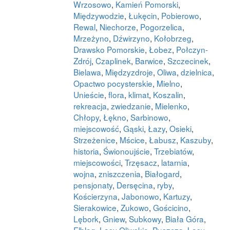
Wrzosowo
,
Kamień Pomorski
,
Międzywodzie
,
Łukęcin
,
Pobierowo
,
Rewal
,
Niechorze
,
Pogorzelica
,
Mrzeżyno
,
Dźwirzyno
,
Kołobrzeg
,
Drawsko Pomorskie
,
Łobez
,
Połczyn-
Zdrój
,
Czaplinek
,
Barwice
,
Szczecinek
,
Bielawa
,
Międzyzdroje
,
Oliwa
,
dzielnica
,
Opactwo pocysterskie
,
Mielno
,
Unieście
,
flora
,
klimat
,
Koszalin
,
rekreacja
,
zwiedzanie
,
Mielenko
,
Chłopy
,
Łękno
,
Sarbinowo
,
miejscowość
,
Gąski
,
Łazy
,
Osieki
,
Strzeżenice
,
Mścice
,
Łabusz
,
Kaszuby
,
historia
,
Świonoujście
,
Trzebiatów
,
miejscowości
,
Trzęsacz
,
latarnia
,
wojna
,
zniszczenia
,
Białogard
,
pensjonaty
,
Dersęcina
,
ryby
,
Kościerzyna
,
Jabonowo
,
Kartuzy
,
Sierakowice
,
Zukowo
,
Gościcino
,
Lębork
,
Gniew
,
Subkowy
,
Biała Góra
,
Elbląg
,
Lasy Oliwskie
,
Puszcza
,
Lasy
,