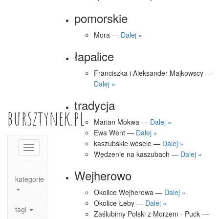
pomorskie
Mora —
Dalej »
łapalice
Franciszka i Aleksander Majkowscy —
Dalej »
tradycja
bursztynek.pl
Marian Mokwa —
Dalej »
Ewa Went —
Dalej »
kaszubskie wesele —
Dalej »
Toggle
Wędzenie na kaszubach —
Dalej »
navigation
Wejherowo
kategorie
Okolice Wejherowa —
Dalej »
Okolice Łeby —
Dalej »
tagi
Zaślubimy Polski z Morzem - Puck —