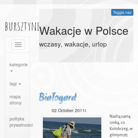
Toggle nav
bursztynek.pl
Wakacje w Polsce
wczasy, wakacje, urlop
Toggle
navigation
kategorie
tagi
Białogard
mapa
strony
02 October 2011r.
Nad tą samą
polityka
rzeką, co
prywatności
Kołobrzeg, w
górnym jej