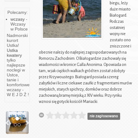
biegu, leży
duże miasto
Polecamy:
Białogard.
wczasy
-
Podczas
Wczasy
ostatniej
w Polsce
wojny nie
Nadmorski
zostało ono
kurort
Ustka!
zniszczone i
Ustka
obecnie należy do najlepiej zagospodarowanych na
kwatery
Pomorzu Zachodnim. O Białogardzie zachowały się
tylko
Lysa
wiadomości w kronice Galla Anonima. Opowiada on
najlepsze
noclegi w
tam, w jak ciężkich walkach gród ten został zdobyty
Góra
Ustce,
przez Krzywoustego. Białogard posiada szereg
tanie i
zabytków i liczne ciekawe zaułki z fragmentami murów
ŁYSKA
komfortowe
miejskich, starych spichrzy, domków oraz dobrze
wczasy -
Inaczej
W E J D Ź !
zachowaną bramę miejską z XIV wieku. Przy rynku
— Łysa
wznosi się gotycki kościół Mariacki.
Góra.
Znajduje
Previous
Next
się koło
nie zagłosowano