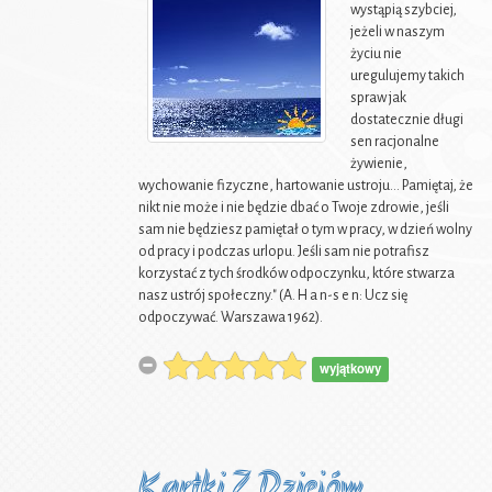
wystąpią szybciej,
jeżeli w naszym
życiu nie
uregulujemy takich
spraw jak
dostatecznie długi
sen racjonalne
żywienie,
wychowanie fizyczne, hartowanie ustroju... Pamiętaj, że
nikt nie może i nie będzie dbać o Twoje zdrowie, jeśli
sam nie będziesz pamiętał o tym w pracy, w dzień wolny
od pracy i podczas urlopu. Jeśli sam nie potrafisz
korzystać z tych środków odpoczynku, które stwarza
nasz ustrój społeczny." (A. H a n-s e n: Ucz się
odpoczywać. Warszawa 1962).
wyjątkowy
Kartki Z Dziejów