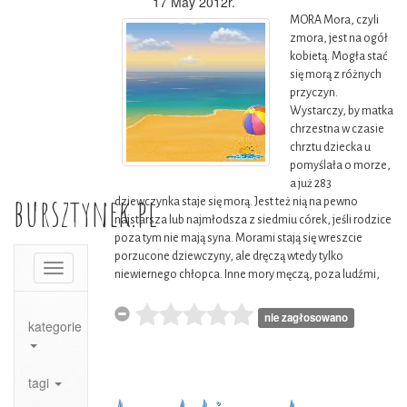
17 May 2012r.
MORA Mora, czyli
zmora, jest na ogół
kobietą. Mogła stać
się morą z różnych
przyczyn.
Wystarczy, by matka
chrzestna w czasie
chrztu dziecka u
pomyślała o morze,
a już 283
bursztynek.pl
dziewczynka staje się morą. Jest też nią na pewno
najstarsza lub najmłodsza z siedmiu córek, jeśli rodzice
poza tym nie mają syna. Morami stają się wreszcie
porzucone dziewczyny, ale dręczą wtedy tylko
Toggle
niewiernego chłopca. Inne mory męczą, poza ludźmi,
navigation
nie zagłosowano
kategorie
tagi