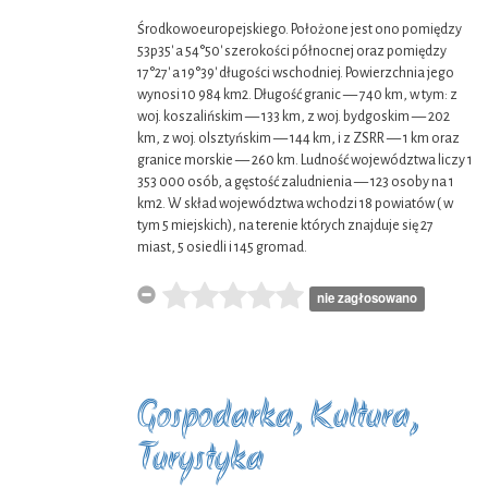
Środkowoeuropejskiego. Położone jest ono pomiędzy
53p35' a 54°50' szerokości północnej oraz pomiędzy
17°27' a 19°39' długości wschodniej. Powierzchnia jego
wynosi 10 984 km2. Długość granic — 740 km, w tym: z
woj. koszalińskim — 133 km, z woj. bydgoskim — 202
km, z woj. olsztyńskim — 144 km, i z ZSRR — 1 km oraz
granice morskie — 260 km. Ludność województwa liczy 1
353 000 osób, a gęstość zaludnienia — 123 osoby na 1
km2. W skład województwa wchodzi 18 powiatów ( w
tym 5 miejskich), na terenie których znajduje się 27
miast, 5 osiedli i 145 gromad.
nie zagłosowano
Gospodarka, Kultura,
Turystyka