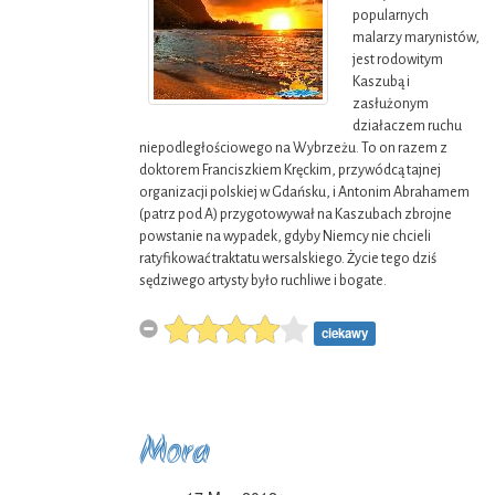
popularnych
malarzy marynistów,
jest rodowitym
Kaszubą i
zasłużonym
działaczem ruchu
niepodległościowego na Wybrzeżu. To on razem z
doktorem Franciszkiem Kręckim, przywódcą tajnej
organizacji polskiej w Gdańsku, i Antonim Abrahamem
(patrz pod A) przygotowywał na Kaszubach zbrojne
powstanie na wypadek, gdyby Niemcy nie chcieli
ratyfikować traktatu wersalskiego. Życie tego dziś
sędziwego artysty było ruchliwe i bogate.
ciekawy
Mora