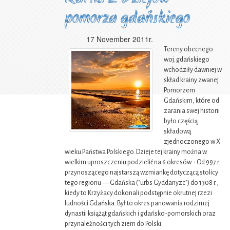
pomorza gdańskiego
17 November 2011r.
Tereny obecnego
woj. gdańskiego
wchodziły dawniej w
skład krainy zwanej
Pomorzem
Gdańskim, które od
zarania swej historii
było częścią
składową
zjednoczonego w X
wieku Państwa Polskiego. Dzieje tej krainy można w
wielkim uproszczeniu podzielić na 6 okresów: • Od 997 r.
przynoszącego najstarszą wzmiankę dotyczącą stolicy
tego regionu — Gdańska ("urbs Gyddanyzc") do 1308 r.,
kiedy to Krzyżacy dokonali podstępnie okrutnej rzezi
ludności Gdańska. Był to okres panowania rodzimej
dynastii książąt gdańskich i gdańsko-pomorskich oraz
przynależności tych ziem do Polski.