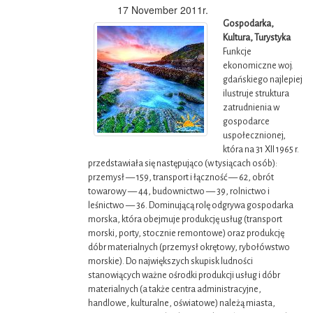
17 November 2011r.
Gospodarka,
Kultura, Turystyka
Funkcje
ekonomiczne woj.
gdańskiego najlepiej
ilustruje struktura
zatrudnienia w
gospodarce
uspołecznionej,
która na 31 XII 1965 r.
przedstawiała się następująco (w tysiącach osób):
przemysł — 159, transport i łączność — 62, obrót
towarowy — 44, budownictwo — 39, rolnictwo i
leśnictwo — 36. Dominującą rolę odgrywa gospodarka
morska, która obejmuje produkcję usług (transport
morski, porty, stocznie remontowe) oraz produkcję
dóbr materialnych (przemysł okrętowy, rybołówstwo
morskie). Do największych skupisk ludności
stanowiących ważne ośrodki produkcji usług i dóbr
materialnych (a także centra administracyjne,
handlowe, kulturalne, oświatowe) należą miasta,