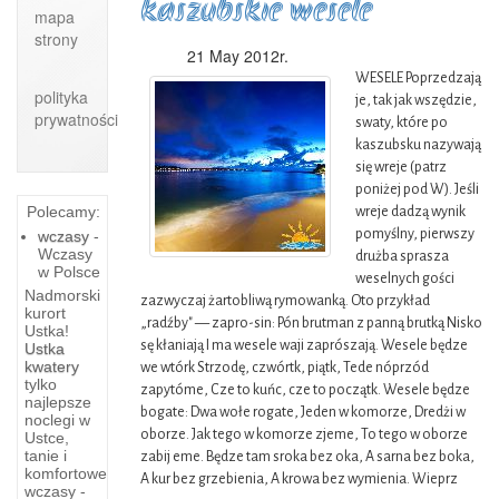
kaszubskie wesele
mapa
strony
21 May 2012r.
WESELE Poprzedzają
polityka
je, tak jak wszędzie,
prywatności
swaty, które po
kaszubsku nazywają
się wreje (patrz
poniżej pod W). Jeśli
Polecamy:
wreje dadzą wynik
pomyślny, pierwszy
wczasy
-
Wczasy
drużba sprasza
w Polsce
weselnych gości
Nadmorski
zazwyczaj żartobliwą rymowanką. Oto przykład
kurort
„radźby" — zapro-sin: Pón brutman z panną brutką Nisko
Ustka!
Wędzenie
sę kłaniają I ma wesele waji zaprószają. Wesele będze
Ustka
Kaszubskie
kwatery
we wtórk Strzodę, czwórtk, piątk, Tede nóprzód
na
regiony
tylko
zapytóme, Cze to kuńc, cze to początk. Wesele będze
najlepsze
kaszubach
bogate: Dwa wołe rogate, Jeden w komorze, Dredżi w
noclegi w
WIELE-
oborze. Jak tego w komorze zjeme, To tego w oborze
Ustce,
WĘDZENIE
Ta
tanie i
zabij eme. Będze tam sroka bez oka, A sarna bez boka,
To
stara
komfortowe
A kur bez grzebienia, A krowa bez wymienia. Wieprz
wczasy -
zajęcie
wieś w