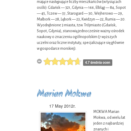
mające następujące liczby mieszkańców (w tysiącach
osób): Gdańsk — 321, Gdynia — 166, Elbląg — 84, Sopot
— 45, Tczew — 37, Starogard — 30, Wejherowo — 29,
Malbork — 28, Lębork — 23, Kwidzyn — 22, Rumia — 20.
Wyodrębnione 3 miasta, tzw. Trójmiasto (Gdańsk,
Sopot, Gdynia), stanowią jednocześnie ważny ośrodek
naukowy o znaczeniu ogólnopolskim (7 wyższych
uczelni oraz liczne instytuty, specjalizujące się głównie
w gospodarce morskiej).
4.7 średnia ocen
Marian Mokwa
17 May 2012r.
MOKWA Marian
Mokwa, od wielu lat
jeden z najbardziej
znanych i