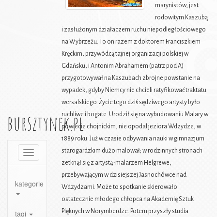
marynistów, jest
rodowitym Kaszubą
i zasłużonym działaczem ruchu niepodległościowego
na Wybrzeżu. To on razem z doktorem Franciszkiem
Kręckim, przywódcą tajnej organizacji polskiej w
Gdańsku, i Antonim Abrahamem (patrz pod A)
przygotowywał na Kaszubach zbrojne powstanie na
wypadek, gdyby Niemcy nie chcieli ratyfikować traktatu
wersalskiego. Życie tego dziś sędziwego artysty było
bursztynek.pl
ruchliwe i bogate. Urodził się na wybudowaniu Malary w
powiecie chojnickim, nie opodal jeziora Wdzydze, w
1889 roku. Już w czasie odbywania nauki w gimnazjum
starogardzkim dużo malował; w rodzinnych stronach
Toggle
navigation
zetknął się z artystą-malarzem Helgrewe,
przebywającym w dzisiejszej Jasnochówce nad
kategorie
Wdzydzami. Może to spotkanie skierowało
ostatecznie młodego chłopca na Akademię Sztuk
Pięknych w Norymberdze. Potem przyszły studia
tagi