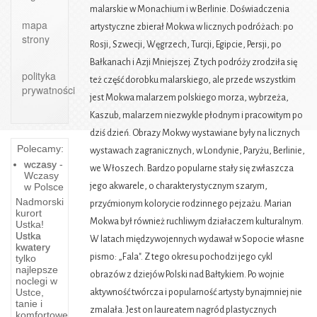
malarskie w Monachium i w Berlinie. Doświadczenia
mapa
artystyczne zbierał Mokwa w licznych podróżach: po
strony
Rosji, Szwecji, Węgrzech, Turcji, Egipcie, Persji, po
Bałkanach i Azji Mniejszej. Z tych podróży zrodziła się
polityka
też część dorobku malarskiego, ale przede wszystkim
prywatności
jest Mokwa malarzem polskiego morza, wybrzeża,
Kaszub, malarzem niezwykle płodnym i pracowitym po
dziś dzień. Obrazy Mokwy wystawiane były na licznych
Polecamy:
wystawach zagranicznych, w Londynie, Paryżu, Berlinie,
wczasy
-
we Włoszech. Bardzo popularne stały się zwłaszcza
Wczasy
w Polsce
jego akwarele, o charakterystycznym szarym,
Nadmorski
przyćmionym kolorycie rodzinnego pejzażu. Marian
kurort
Mokwa był również ruchliwym działaczem kulturalnym.
Ustka!
Ustka
W latach międzywojennych wydawał w Sopocie własne
kwatery
pismo: „Fala". Z tego okresu pochodzi jego cykl
tylko
Mierzeja
najlepsze
obrazów z dziejów Polski nad Bałtykiem. Po wojnie
noclegi w
Rezerwat
Ustce,
aktywność twórcza i popularność artysty bynajmniej nie
tanie i
zmalała. Jest on laureatem nagród plastycznych
Mierzeja
komfortowe