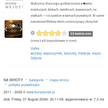
wczasy -
Rezerwat
Wybrzeża. Prace jego spotkać można w ■wielu
W E J D Ź !
wydmowo-
instytucjach, klubach, świetlicach, kawiarniach, na
leśny w
statkach — i oczywiście w damach prywatnych. W sumie
Słowińskim
Previous
Next
namalował Mokwa około sześciu tysięcy obrazów!
PN na
3.9 średnia ocen
ocena
3.9
/
5
(na podstawie
17
ocen)
Ustka
wczasy
,
wypoczynek
,
kaszuby
,
tradycja
,
sopot
,
Gdynia
NA SKRÓTY:
kategorie
mapa strony
polityka prywatności
2011 - 2026 ©
www.bursztynek.pl
dziś: Friday, 07 August 2026r. 20:11:09, wygenerowano w: 7.3 ms