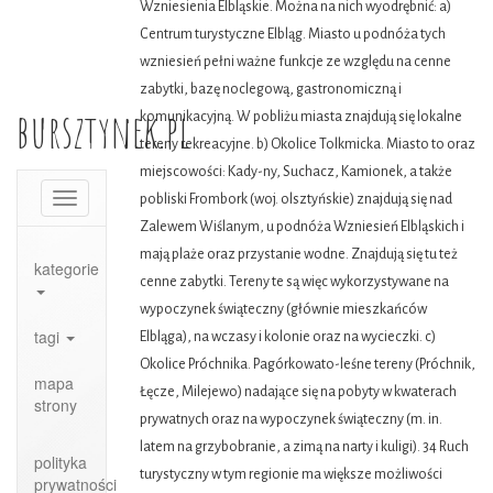
bursztynek.pl
Toggle
navigation
kategorie
tagi
mapa
strony
polityka
prywatności