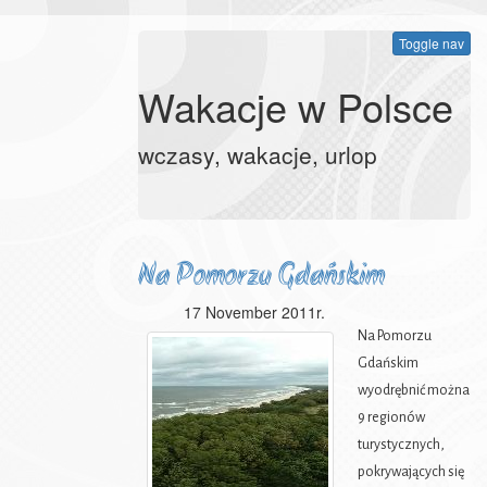
Toggle nav
Wakacje w Polsce
wczasy, wakacje, urlop
Na Pomorzu Gdańskim
17 November 2011r.
Na Pomorzu Gdańskim wyodrębnić można 9 regionów turystycznych, pokrywających się z regionami naturalnymi (J.Kondracki: Geografia fizyczna Polski. Warszawa 1965). Są to: 1. Pobrzeże Kaszubskie (razem z Trójmiastem) 2. Mierzeja Helska 3. Pobrzeże Słowińskie (tylko fragment) 4. Pojezierze Kaszubskie (oraz styk z doliną rzek: Łeby — Redy) 5. Pojezierze Starogardzkie (oraz styk z Borami Tucholskimi) 6. Pojezierze Iławskie (tylko fragment oraz styk z doliną Wisły) 7. Żuławy Wiślane 8. Wzniesienia Elbląskie 9. Mierzeja Wiślana oraz styk z tzw. Jantarowym Wybrzeżem (w znaczeniu turystycznym). Cechy środowiska geograficznego podane zostały w II rozdziale. Natomiast tutaj omawia się regiony i rejony turystyczne, ich funkcje oraz szlaki turystyczne. Przy czym słowem "rejon turystyczny" przyjęto tu nazywać zespół miejscowości, w których m. in. skoncentrowane zostały ośrodki wczasowe, obiekty wypoczynku świątecznego, kąpieliska, ważne zabytki oraz w których występuje duży ruch turystyczny. Pobrzeże Kaszubskie. W regionie tym wyróżnić można 5 rejonów turystycznych. Są to: a) Trójmiasto. Ze względu na zespoły cennych zabytków i obiektów kultury, liczne plaże, bazę noclegową, gastronomiczną, komunikacyjną, jest ono punktem docelowym wycieczek krajoznawczych z całego kraju, miejscem pobytów wczasowych, a także posiada punkty wypoczynku świątecznego. b) Okolice Pucka. Tereny te, usytuowane nad Zatoką Pucką i w pobliżu niej, wykorzystywane są na wycieczki krajoznawcze i turystyki kwalifikowanej oraz na pobyty. c) Okolice Jez. Żarnowieckiego. Pełnią głównie funkcje wycieczkowe (Żarnowiec, Krokowa, Świecino, Sławo-szyno) oraz częściowo wczasowe. d) Okolice Choczewa i Salina. Spełniają podobne funkcje. e) Jasne Wybrzeże. Jest to jeden z najbardziej malowniczych odcinków naszego brzegu morskiego. Ciągnie się od Władysławowa aż po ujście rz. Piaśnicy. Wykorzystywany jest głównie na pobyty wczasowe — w Jastrzębiej Górze, Karwi, Cetniewie, Władysławowie i Dębku (w ośrodkach wczasowych, a także w licznych kwaterach prywatnych). Do miejscowości tych oraz do Rozewia (latarnia morska) przyjeżdżają także liczne wycieczki (głównie autokarowe). Ze względu na bardzo duże natężenie ruchu turystycznego oraz ponieważ są tu obiekty prawie wyłącznie o charakterze zamkniętym, Jasne Wybrzeże nie jest w zasadzie wykorzystywane na wypoczynek świąteczny. Mierzeja Helska. Pas terenów o szerokości od 0,3 km do 3 km i długości 35 km. Usytuowanych zostało tu kilkadziesiąt ośrodków wczasowych (Jastarnia, Jurata, Hel, Kuźnica). Mierzeja wykorzystywana jest głównie na pobyty. Przybywają tu także wycieczki z Trójmiasta (głównie statkami). Ze względu na ograniczoną przestrzeń oraz duże natężenie ruchu turystycznego Mierzeja w małym stopniu wykorzystywana jest na wypoczynek świąteczny. Pobrzeże Słowińskie. Dla potrzeb ruchu turystycznego woj. gdańskiego wykorzystywane są głównie dwa rejony: a) Okolice Łeby, w których skoncentrowanych jest kilkadziesiąt ośrodków wczasowych, a także obiekty kolonijne (Łeba, Żarnowska, Rąbek, Nowęcin). Pełnią one funkcje wczasowe (wykorzystuje się do tego również kwatery prywatne), wycieczkowe — ze względu na atrakcyjne wydmy wędrowne i Słowiński Park Narodowy oraz służą do wypoczynku świątecznego mieszkańcom pobliskiego Lęborka, a także w pewnym stopniu Trójmiasta. b) Okolice Smołdzina, znajdujące się już w woj. koszalińskim, na zachód od jez. Łebsko. Ze względu na Słowiński Park Narodowy oraz ciekawe zabytki (Smołdzino, Kluki) organizowane są tu wycieczki krajoznawcze, m. in. z woj. gdańskiego. Poza tym dla celów wycieczkowych wykorzystywany jest pobliski Słupsk i odległa od niego o 20 km Ustka. Pojezierze Kaszubskie. Ze względu na bliskość Trójmiasta oraz dużą ilość lasów i jezior tereny te wykorzystywane są głównie dla celów wypoczynku świątecznego, a także na pobyty wczasowe. Znajduje się tu również wiele cennych zabytków i rezerwatów przyrody. Zlokalizowanych zostało tu już ok. 100 zakładowych ośrodków wypoczynkowych. Można tu wyróżnić następujące rejony: a) Okolice Żukowa. Wykorzystywane (Żukowo i rezerwat przyrody — Jar Raduni) dla celów wycieczkowych oraz (zespół jezior w pobliżu Dzierżążna) dla celów rekreacyjnych. b) Centrum turystyczne Kartuzy, ze względu na cenne zabytki, wykorzystywane głównie dla celów wycieczkowych. c) Okolice Chmielna. Ze względu na liczne jeziora i ośrodki wczasowe oraz ogólnodostępną bazę noclegową, wy- 31 korzystywane dla celów wypoczynku świątecznego i pobytów, a także na wycieczki krajoznawcze. d) Okolice Mirachowa, wykorzystywane głównie dla celów wycieczkowych (Mirachowo, Staniszewo, Nowa Huta). e) Okolice Kielna, wykorzystywane dla celów wycieczkowych oraz wypoczynku świątecznego (Kielno, Tucho-mek, Osowa). f) Okolice Kamienicy Królewskiej. Zespół jezior, lasów i ośrodków. Dominują pobyty. Wykorzystywane również na wypoczynek świąteczny. g) Okolice Sulęczyna. Zespół jezior (Węgorzyno, Mausz, Gowidlino), lasów i ośrodków wczasowych (największy po Wieżycy w pow. kartuskim). Dominują pobyty. Wykorzystywane także na wypoczynek świąteczny. h) Okolice Stężycy. Ze względu na jeziora i lasy dominuje wypoczynek świąteczny. Na drugim miejscu wczasy. i) Okolice Wieżycy. Ze względu na wybitną atrakcyjność, dogodne połączenia komunikacyjne oraz kilkanaście ośrodków wczasowych, tereny te w/korzystywane są dla letniego i zimowego wypoczynku (Wieżyca, Ostrzyce, Gołubie, Szymbark, Brodnica). Dominuje wypoczynek świąteczny, ale organizuje się tu też pobyty oraz wycieczki. j) Okolice Kościerzyny. Wykorzystywane głównie dla celów wypoczynku świątecznego i wczasów. Nad jeziorami: Garczyn i Osuszyno znajdują się ośrodki wczasowe oraz kąpieliska. Natomiast Kościerzyna stanowi centrum turystyczne, przez które przewijają się liczne wycieczki i uczestnicy wypoczynku świątecznego. k) Okolice Wdzydz. Największe w tym rejonie skupienie jezior i lasów. Znajduje się tu kilkanaście ośrodków wczasowych (Wdzydze, Czarlina, Olpuch). Wykorzystywane dla celów wczasowych, wypoczynku świątecznego i wycieczek. 1) Okolice Kolbud. Szereg malowniczych miejscowości na skraju pojezierza, blisko Trójmiasta i Żuław, wykorzystywanych na wypoczynek świąteczny i wczasy. Są to: Kolbudy, Przywidz, Łapino, Goszyn, Otomino. Warto tu jeszcze wspomnieć, że na pograniczu pojezierza i pobrzeży, w dolinie rzek: Łeby i Redy, znajdują się 4 miasta z wieloma zabytkami, stanowiącymi punkty docelowe wycieczek i bazy wypadowe dla turystów. Są to: Lębork, Wejherowo, Reda i Rumia. Pojezierze Starogardzkie. Stanowi ono zarazem region etnograficzny — Kociewie. Wyodrębnić tu można 4 rejony turystyczne: a) Okolice Skarszew. Miasto Skarszewy ze względu na cenne zabytki jest celem wycieczek krajoznawczych. Natomiast w pobliżu znajduje się kilka jezior wykorzystywanych na wypoczynek świąteczny. b) Okolice Starogardu. Centrum turystyczne Starogard oraz miejscowości: Szpęgawsk i Wirty są głównie terenem wycieczek, natomiast inne miejscowości (Zduny, Borzechowo) — wczasów i wypoczynku świątecznego. c) Okolice Skórcza. Duża liczba jezior oraz największe w woj. gdańskim obszary leśne (skraj Borów Tucholskich) sprawiły, że usytuowanych zostało tu kilkanaście ośrodków wczasowych. Rejon ten ma największe znaczenie na Pojezierzu Starogardzkim, a wykorzystywany jest głównie dla celów wczasowych oraz wypoczynku świątecznego i na wycieczki grzybowe. d) Rejon Gniewu, mający cenne zabytki, odwiedzany jest głównie przez wycieczki (Gniew, Pelplin, Piaseczno). Przyjeżdża tu też coraz więcej osób na pobyty w kwaterach prywatnych. Pojezierze Starogardzkie jest wykorzystywane tylko w nieznacznym stopniu i stanowi tereny przyszłości turystycznej Pomorza. Pojezierze Iławskie. W granicach woj. gdańskiego wyodrębnić można na nim 3 rejony:. a) Okolice Kwidzyna. Centrum turystycznym jest tu Kwidzyn, mający cenne zabytki, bazę noclegową i gastronomiczną. Lokalne miejsce wypoczynku świątecznego znajduje się w Brachlewie nad Jez, Jerzewskim. I — Informator b) Okolice Klasztorka i Czarnego. Zespół jezior, lasów i wsi nadający się na pobyty i wypoczynek świąteczny. Są tu też zabytki mogące zainteresować krajoznawców. c) Okolice Sztumu. Miasto to stanowi punkt docelowy wycieczek, a okolica wykorzystywana jest na wycieczki i lokalny wypoczynek świąteczny. Pojezierze Iławskie nadaje się na wypoczynek świątecz-ny, wycieczki krajoznawcze i pobyty: dotychczas było za mało wykorzystywane. Żuławy Wiślane. Brak lasów, podmokłość terenów oraz ich monotonność sprawiają, że region ten nie nadaje się na wypoczynek świąteczny czy pobyty. Ze względu jednak na cenne zabytki i ciekawe obiekty gospodarki rolnej nadaje się on do organizowania wycieczek — autokarowych i kolarskich (a także do spływów wodnych). Dotychczas za mało wykorzystywało się te możliwości. Natomiast znajdujące się na skraju Żuław miasta (Malbork, Elbląg) odwiedzane są bardzo licznie. Wzniesienia Elbląskie. Można na nich wyodrębnić: a) Centrum turystyczne Elbląg. Miasto u podnóża tych wzniesień pełni ważne funkcje ze względu na cenne zabytki, bazę noclegową, gastronomiczną i komunikacyjną. W pobliżu miasta znajdują się lokalne tereny rekreacyjne. b) Okolice Tolkmicka. Miasto to oraz miejscowości: Kady-ny, Suchacz, Kamionek, a także pobliski Frombork (woj. olsztyńskie) znajdują się nad Zalewem Wiślanym, u podnóża Wzniesień Elbląskich i mają plaże oraz przystanie wodne. Znajdują się tu też cenne zabytki. Tereny te są więc wykorzystywane na wypoczynek świąteczny (głównie mieszkańców Elbląga), na wczasy i kolonie oraz na wycieczki. c) Okolice Próchnika. Pagórkowato-leśne tereny (Próchnik, Łęcze, Milejewo) nadające się na pobyty w kwaterach prywatnych oraz na wypoczynek świąteczny (m. in. latem na grzybobranie, a zimą na narty i kuligi). 34 Ruch turystyczny w tym regionie ma większe możliwości rozwoju niż dotychczas. Mierzeja Wiślana. Wąski pas wydmowych terenów między Bałtykiem i Zalewem Wiślanym (długość 91 km, w granicach Polski — 35 km). Zlokalizowanych tu zostało już kilkadziesiąt ośrodków wczasowych, głównie w Krynicy Morskiej. Tereny te wy