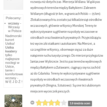
Polecamy:
wczasy
-
Wczasy
w Polsce
Nadmorski
kurort
Największe
Ustka!
Ustka
i
kwatery
akiem
najgłębsze
tylko
najlepsze
noclegi w
glówką
Turystę
Ustce,
-
tanie i
wództwo
żeglarza
komfortowe
wczasy -
dniopomorskie
i
W E J D Ź !
t
wędkarza
ym
pociąga
nem
zawsze
Previous
Next
urok
3.9 średnia ocen