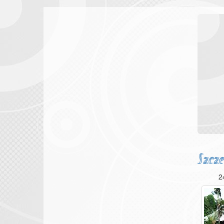
Szcze
2