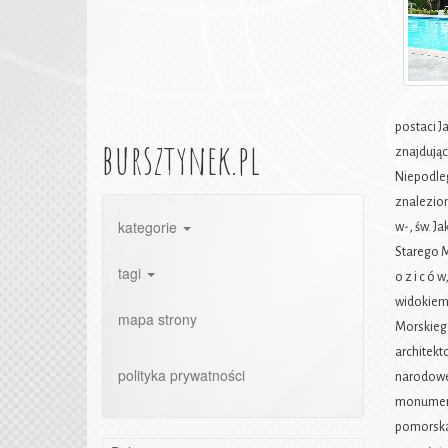
postaci J
bursztynek.pl
znajdując
Niepodległ
znalezion
kategorie
w-, św. J
Starego M
tagi
o z i c ó
widokiem 
mapa strony
Morskieg
architekt
polityka prywatności
narodowe 
monumenta
pomorska,