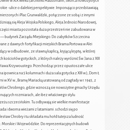
głównie w XIX wieku (architekt Haussmann, twórca nowożytnych
erokie -ulice o dalekiej perspektywie. Imponująco przedstawiają
zymierzonych i Plac Grunwaldzki, połączone ze sobą i z innymi
óżniają się Aleja Wojska Polskiego, Aleja Jedności Narodowej,
 części miasta pozostała duża przestrzeń nie zabudowana w
w — budynek Zarządu Miejskiego. Do zabytków Szczecina
ne z dawnych fortyfikacji miejskich Brama Portowa w Alei
ędący w odbudowie, ze sławną kaplicą, kryjącą kryptę, w której
h kościołów gotyckich, z których należy wyróżnić Św. Jana z XIII
 Bolesława Krzywoustego. Przechodząc przez opustoszałe ulice
 ipownica na 5 kolumnach i duża sala gotycka z XIII w.), Dom Ł
mi w XV w., Bramę Mariacką uratowaną od zagłady w r. 1945, z
 z Wałów Chrobrego, gdzie wznoszą sie nowożytne gmachy Urzędu
jących rozmiarach, ale ibez właściwego stylu
eżu szczecińskim. Tu odbywają sie wielkie manifestacje
a i dwoma wieżami z latarniami .schodzi się po
sław Chrobry i tu składała mu hołd tutejsza ludność
a: Morskie i Wojewódzkie. Do reprezentacyjnych budowli