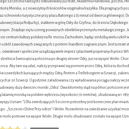
go Szczecina należą też odbudowany już teatr, Akademia Handlowa, poczta, PK
koła Morska, a z nowożytnych kościołów oryginalna bazylika. Dla pragnących pozos
raz schronisko turystyczne przy placu Batorego 2 (5 minut od dworca głównego). 
ukowej (stacja Podjuchy), statkiem w górę Odry do Gryfina, do Jeziora Głębokieg
wym. Znajduje się tu szereg poważnych obiektów przemysłu metalurgicznego., k
zcie centrum kultury polskiej na Po. morzu Zachodnim, będąc siedzibą wielu szkół w
 szkół zawodowych związanych z portem i handlem zagranicznym. Jest tu teatr stały, 
e, oświatowe i społeczne urządzają wiele imprez i placówek popieranych przez W
 dzielnica Świnoujścia położona po drugiej stronie Odry, już na wyspie Wolin. Cho
orza. Aby tam się udać, należy przeprawić się promem przez Odrę, która tu docho
w szwedzkich kursujących między Odrą-Portem a Trelleborgiem w Szwecji, zabierają
ych je ze Szwecji. O godzinie załadowania czy wyładowania pociągu należy wcześn
udowany duży dworzec morski „Odra". Dwa kilometry stąd na północ położone jest d
 latarnię morską na polskim wybrzeżu (wysokości 70 metrów), zbudowaną w r. 1859.
wyspy Uznam *) Dla zwiedzających Szczecin potrzebny jest koniecznie plan miast
ego: „Szczecin i Dolne Przy odrze" i Wolin. Pozwolenie na zwiedzanie uzyskać moż
e molo portowe na wyspie Wolin. Drugie molo zbudowane zostało na wyspie Uzn