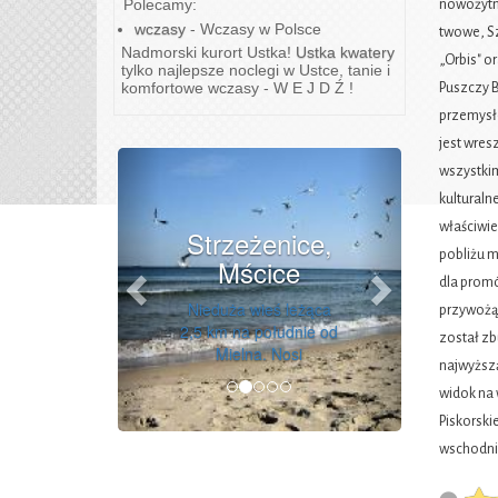
Polecamy:
nowożytne
wczasy
- Wczasy w Polsce
twowe, Sz
Nadmorski kurort Ustka!
Ustka kwatery
„Orbis" o
tylko najlepsze noclegi w Ustce, tanie i
komfortowe wczasy - W E J D Ź !
Puszczy B
przemysło
jest wres
Previous
Next
wszystkim
kulturaln
właściwie
Strzeżenice,
pobliżu m
Mścice
dla promó
Nieduża wieś leżąca
przywożąc
2,5 km na południe od
został zb
Mielna. Nosi
najwyższą
widok na 
Piskorski
wschodni