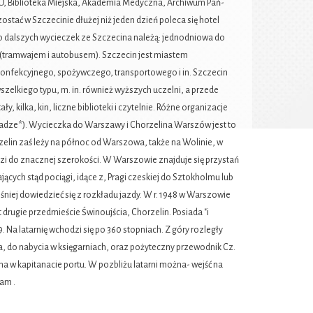
O, Biblioteka Miejska, Akademia Medyczna, Archiwum Pań-
tać w Szczecinie dłużej niż jeden dzień poleca się hotel
Do dalszych wycieczek ze Szczecina należą: jednodniowa do
o (tramwajem i autobusem). Szczecin jest miastem
onfekcyjnego, spożywczego, transportowego i in. Szczecin
szelkiego typu, m. in. również wyższych uczelni, a przede
kilka, kin, liczne biblioteki i czytelnie. Różne organizacje
ładze*). Wycieczka do Warszawy i Chorzelina Warszów jest to
rzelin zaś leży na północ od Warszowa, także na Wolinie, w
dzi do znacznej szerokości. W Warszowie znajduje się przystań
cych stąd pociągi, idące z, Pragi czeskiej do Sztokholmu lub
iej dowiedzieć się z rozkładu jazdy. W r. 1948 w Warszowie
rugie przedmieście Świnoujścia, Chorzelin. Posiada "i
 Na latarnię wchodzi się po 360 stopniach. Z góry rozległy
a, do nabycia w księgarniach, oraz pożyteczny przewodnik Cz.
na w kapitanacie portu. W pozbliżu latarni można- wejść na
am .