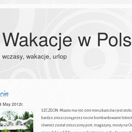
Wakacje w Pol
wczasy, wakacje, urlop
cin
4 May 2012r.
SZCZECIN. Miasto ma 190.000 mieszkańców i jest stolic
bardzo zniszczoną przez nocne bombardowanie lotnict
również został zniszczony port, magazyny, mosty na O