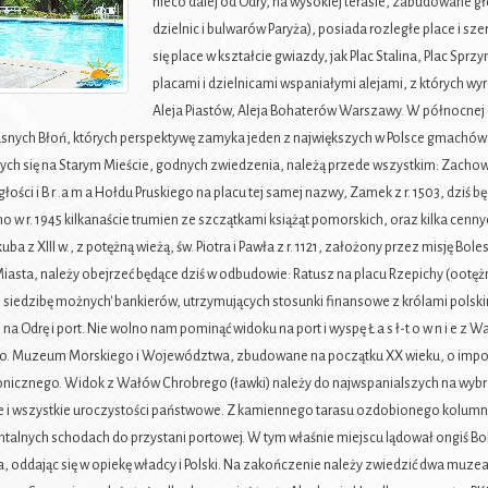
nieco dalej od Odry, na wysokiej terasie, zabudowane 
dzielnic i bulwarów Paryża), posiada rozległe place i sz
się place w kształcie gwiazdy, jak Plac Stalina, Plac Spr
placami i dzielnicami wspaniałymi alejami, z których wyr
Aleja Piastów, Aleja Bohaterów Warszawy. W północnej
asnych Błoń, których perspektywę zamyka jeden z największych w Polsce gmachó
ych się na Starym Mieście, godnych zwiedzenia, należą przede wszystkim: Zachowa
ości i B r .a m a Hołdu Pruskiego na placu tej samej nazwy, Zamek z r. 1503, dziś b
o w r. 1945 kilkanaście trumien ze szczątkami książąt pomorskich, oraz kilka cennyc
akuba z XIII w., z potężną wieżą, św. Piotra i Pawła z r. 1121, założony przez misję
iasta, należy obejrzeć będące dziś w odbudowie: Ratusz na placu Rzepichy (ootężna
 w, siedzibę możnych' bankierów, utrzymujących stosunki finansowe z królami polski
na Odrę i port. Nie wolno nam pominąć widoku na port i wyspę Ł a s ł-t o w n i e
o. Muzeum Morskiego i Województwa, zbudowane na początku XX wieku, o imponu
onicznego. Widok z Wałów Chrobrego (ławki) należy do najwspanialszych na wybrz
i wszystkie uroczystości państwowe. Z kamiennego tarasu ozdobionego kolumnad
lnych schodach do przystani portowej. W tym właśnie miejscu lądował ongiś Bole
 oddając się w opiekę władcy i Polski. Na zakończenie należy zwiedzić dwa muze