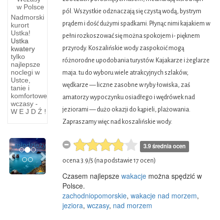
w Polsce
pól. Wszystkie odznaczają się czystą wodą, bystrym
Nadmorski
prądem i dość dużymi spadkami. Płynąc nimi kajakiem w
kurort
Ustka!
pełni rozkoszować się można spokojem i- pięknem
Ustka
Łeba
przyrody. Koszalińskie wody zaspokoić mogą
kwatery
dziś
tylko
różnorodne upodobania turystów. Kajakarze i żeglarze
najlepsze
noclegi w
maja. tu do wyboru wiele atrakcyjnych szlaków,
Dziś
Ustce,
Łeba
wędkarze — liczne zasobne w ryby łowiska, zaś
tanie i
staje
komfortowe
amatorzy wypoczynku osiadłego i wędrówek nad
wczasy -
się
jeziorami — dużo okazji do kąpieli, plażowania.
W E J D Ź !
centrum
Zapraszamy więc nad koszalińskie wody.
szkolenia
naszej
Previous
Next
młodzieży
3.9 średnia ocen
ocena
3.9
/
5
(na podstawie
17
ocen)
Czasem najlepsze
wakacje
można spędzić w
Polsce.
zachodniopomorskie
,
wakacje nad morzem
,
jeziora
,
wczasy
,
nad morzem