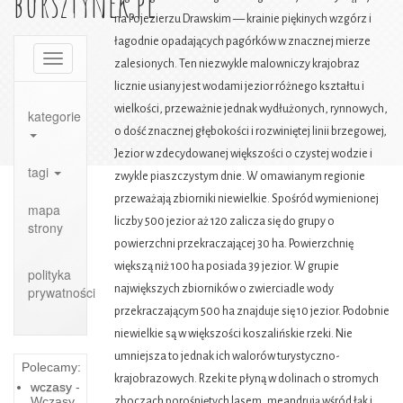
bursztynek.pl
na Pojezierzu Drawskim — krainie piękinych wzgórz i
łagodnie opadających pagórków w znacznej mierze
Toggle
zalesionych. Ten niezwykle malowniczy krajobraz
navigation
licznie usiany jest wodami jezior różnego kształtu i
wielkości, przeważnie jednak wydłużonych, rynnowych,
kategorie
o dość znacznej głębokości i rozwiniętej linii brzegowej,
Jezior w zdecydowanej większości o czystej wodzie i
tagi
zwykle piaszczystym dnie. W omawianym regionie
przeważają zbiorniki niewielkie. Spośród wymienionej
mapa
liczby 500 jezior aż 120 zalicza się do grupy o
strony
powierzchni przekraczającej 30 ha. Powierzchnię
większą niż 100 ha posiada 39 jezior. W grupie
polityka
największych zbiorników o zwierciadle wody
prywatności
przekraczającym 500 ha znajduje się 10 jezior. Podobnie
niewielkie są w większości koszalińskie rzeki. Nie
umniejsza to jednak ich walorów turystyczno-
Polecamy:
krajobrazowych. Rzeki te płyną w dolinach o stromych
wczasy
-
Wczasy
zboczach porośniętych lasem, meandrują wśród łąk i