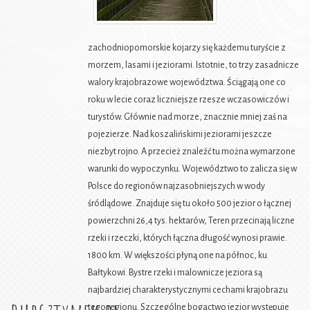
zachodniopomorskie kojarzy się każdemu turyście z
morzem, lasami i jeziorami. Istotnie, to trzy zasadnicze
walory krajobrazowe województwa. Ściągają one co
roku w lecie coraz liczniejsze rzesze wczasowiczów i
turystów. Głównie nad morze, znacznie mniej zaś na
pojezierze. Nad koszalińskimi jeziorami jeszcze
niezbyt rojno. A przecież znaleźć tu można wymarzone
warunki do wypoczynku. Województwo to zalicza się w
Polsce do regionów najzasobniejszych w wody
śródlądowe. Znajduje się tu około 500 jezior o łącznej
powierzchni 26,4 tys. hektarów, Teren przecinają liczne
rzeki i rzeczki, których łączna długość wynosi prawie.
1800 km. W większości płyną one na północ, ku
Bałtykowi. Bystre rzeki i malownicze jeziora są
najbardziej charakterystycznymi cechami krajobrazu
tego regionu. Szczególne bogactwo jezior występuje