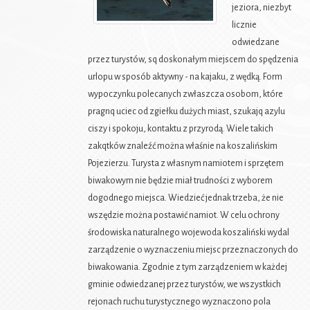
jeziora, niezbyt
licznie
odwiedzane
przez turystów, sq doskonałym miejscem do spędzenia
urlopu w sposób aktywny - na kajaku, z wędką. Form
wypoczynku polecanych zwłaszcza osobom, które
pragnq uciec od zgiełku dużych miast, szukajq azylu
ciszy i spokoju, kontaktu z przyrodą. Wiele takich
zakqtków znaleźć można właśnie na koszalińskim
Pojezierzu. Turysta z własnym namiotem i sprzętem
biwakowym nie będzie miał trudności z wyborem
dogodnego miejsca. Wiedzieć jednak trzeba, że nie
wszędzie można postawić namiot. W celu ochrony
środowiska naturalnego wojewoda koszaliński wydal
zarządzenie o wyznaczeniu miejsc przeznaczonych do
biwakowania. Zgodnie z tym zarządzeniem w każdej
gminie odwiedzanej przez turystów, we wszystkich
rejonach ruchu turystycznego wyznaczono pola