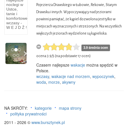
najlepsze
noclegi w
Pojezierza Drawskiego w Łubowie, Rekowie, Starym
Mierzeja
Ustce,
Helska
Drawsku i innych. Wypoczywający nad jeziorami
tanie i
CHAŁUPY.
komfortowe
powinni pamiętać, że kąpiel dozwolona jest tylko w
wczasy -
Wieś
miejscach wyznaczonych i strzeżonych. Na wszystkich
W E J D Ź !
rybacka
większych jeziorach wydzielone są kąpieliska.
i
letniskowa.
Previous
Next
W
3.9 średnia ocen
ocena
3.9
/
5
(na podstawie
17
ocen)
Czasem najlepsze
wakacje
można spędzić w
Polsce.
wczasy
,
wakacje nad morzem
,
wypoczynek
,
woda
,
morze
,
akywny
NA SKRÓTY:
kategorie
mapa strony
polityka prywatności
2011 - 2026 ©
www.bursztynek.pl