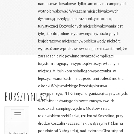
namiotowe i biwakowe. Tylko tam oraz na campingach
wotno biwakować. Wykazem miejsc biwakowych
dysponują urzędy gmin oraz punkty informacji
turystycznej. Dozwolonych miejsc biwakowania jest
tyle, i tak dogodnie usytuowanych (w atrakcyjnych
krajobrazowo miejscach, w pobliżu wody, niektóre
wyposażone w podstawowe urządzenia sanitarne), że
zarządzenie nie powinno stwarzać komplikacji
turystom pragnącym wypocząć w ciszy i w ładnym
miejscu. Miłośnikom osiadłego wypoczynku i w
lepszych warunkach — nad jeziorami polecić można
ośrodki Wojewódzkiego Przedsiębiorstwa
bursztynek.pl
Turystycznego, PTTK i innych organizacji turystycznych.
WPT oferuje dwutygodniowe turnusy w swoich
ośrodkach campingowych: w Mostowie nad
Toggle
rozlewiskiem rzeki Radwi, (20 km od Koszalina, przy
navigation
drodze Koszalin - Szczecinek), w Byszynie (12 km na
południe od Białogardu), nad jeziorem Okra tuż pod
kategorie