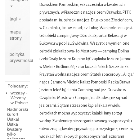
Drawskiem Pomorskim, w Szczecinku w kwaterach
prywatnych, w Piasecznie nad jeziorem Drawsko. PTTK
tagi
posiada m. in. ośrodki nad jez. Dłusko pod Złocieńcem,
w Czaplinku, Linowie nad jez. Lubię. Wart polecenia jest
mapa
też obiekt campingowy Ośrodka Sportu i Rekreacji w
strony
Bukowcu w pobliżu Świdwina. Wszystkie wymienione
ośrodki zlokalizowa- ło Mostowo — camping Dolina
polityka
rzeki Gwdy Jezioro Krupino k/Czaplinka Jezioro Jamno
prywatności
w Mielnie Roślinność jezior koszalińskich Szczecinek.
Przystań wodna nad jeziorem Statek spacerowy ,.Alicja"
na jez. Jamno w Mielnie Kalisz Pomorski. Rzeka Drawa
Polecamy:
Jezioro Jeleń k/Jelenia Camping nad jez. Drawsko w
wczasy
-
Wczasy
Czaplinku Mostowo. Camping nad Radwią ne sq nad
w Polsce
jeziorami. Sq tam strzeżone kąpieliska a w wielu
Nadmorski
ośrodkach można wypożyczyć kajaki i inny sprzęt
kurort
Ustka!
wodny. Zwolennicy niezorganizowanego wypoczynku
Ustka
Mierzeja
łatwo znajdą kwaterę prywatną, po przystępnej cenie, w
kwatery
Helska
tylko
wioskach letniskowych położonych nad jeziorami