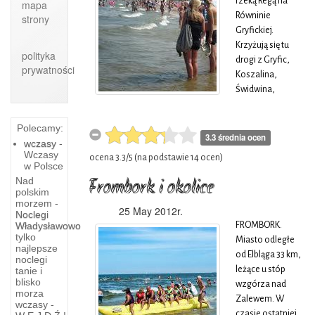
rzeką Regą na
mapa
nazwa miasta
Równinie
strony
została zapisana
Gryfickiej.
jako
Krzyżują się tu
polityka
Griphemberch
drogi z Gryfic,
prywatności
(1264 r.}. Po II
Koszalina,
wojnie używano
Świdwina,
czasowo nazw:
Nowogardu,
Zagórze, Gryfów
Wolina, Kamienia
Polecamy:
nad Regą.
Pomorskiego
3.3 średnia ocen
wczasy
-
oraz linie
Wczasy
ocena
3.3
/
5
(na podstawie
14
ocen)
kolejowe
w Polsce
Goleniów -
Nad
Frombork i okolice
polskim
Kołobrzeg i
Lubiana
morzem -
Wysoka
25 May 2012r.
Noclegi
i
Kamieńska -
Władysławowo
FROMBORK.
Lupawa
tylko
Worowo
Miasto odległe
najlepsze
(zawieszony ruch
od Elbląga 33 km,
noclegi
LUBIANA
pasażerski). Od
leżące u stóp
tanie i
- O tej
blisko
1277 nazwa
wzgórza nad
niewielkiej,
morza
miasta brzmiała:
Zalewem. W
wczasy -
cichej
Plotę, Plot,
czasie ostatniej