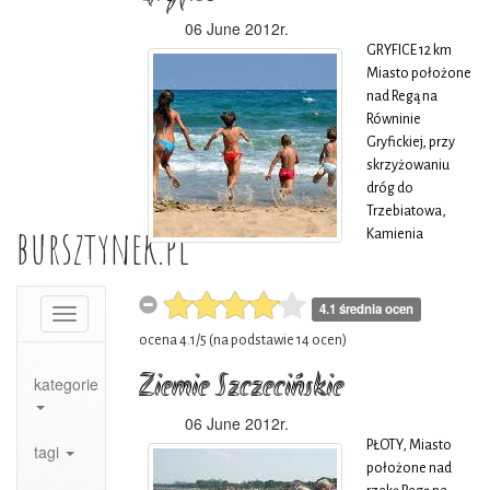
szczycie wieża na
06 June 2012r.
planie kwadratu z
GRYFICE 12 km
wysmukłym
Miasto położone
stożkowym
nad Regą na
hełmem
Równinie
zwieńczonym
Gryfickiej, przy
kulą i krzyżem.
skrzyżowaniu
dróg do
Trzebiatowa,
bursztynek.pl
Kamienia
Pomorskiego,
Płotów, Świdwina
oraz przy linii
4.1 średnia ocen
Toggle
kolejowej
navigation
ocena
4.1
/
5
(na podstawie
14
ocen)
Goleniów -
Kołobrzeg.
Ziemie Szczecińskie
kategorie
Kursuje tu też
lokalna kolej
06 June 2012r.
wąskotorowa. W
PŁOTY, Miasto
tagi
najstarszych
położone nad
dokumentach