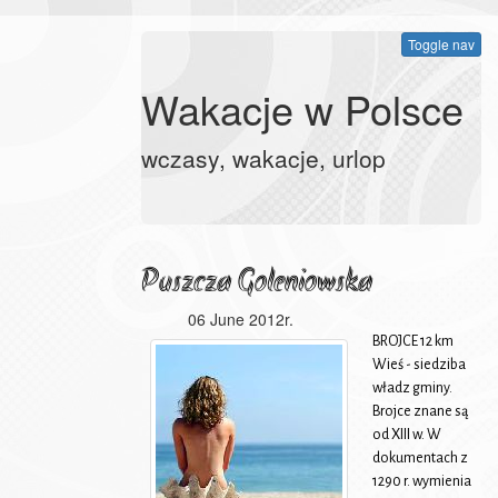
Toggle nav
Wakacje w Polsce
wczasy, wakacje, urlop
Puszcza Goleniowska
06 June 2012r.
BROJCE 12 km
Wieś - siedziba
władz gminy.
Brojce znane są
od XIII w. W
dokumentach z
1290 r. wymienia